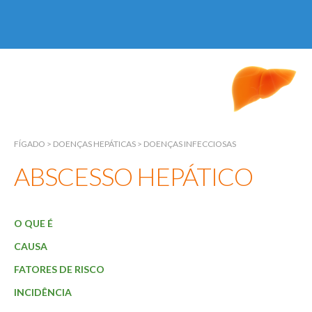
FÍGADO
Início
Sobre
FÍGADO
>
DOENÇAS HEPÁTICAS
>
DOENÇAS INFECCIOSAS
ABSCESSO HEPÁTICO
Especialidades
Fígado
O QUE É
Vias Biliares
CAUSA
Pâncreas
FATORES DE RISCO
Exames
INCIDÊNCIA