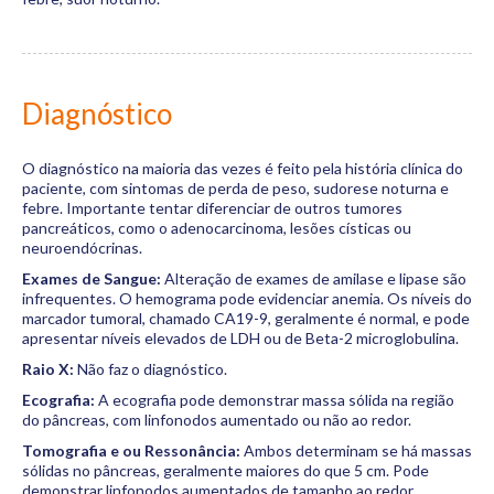
Diagnóstico
O diagnóstico na maioria das vezes é feito pela história clínica do
paciente, com sintomas de perda de peso, sudorese noturna e
febre. Importante tentar diferenciar de outros tumores
pancreáticos, como o adenocarcinoma, lesões císticas ou
neuroendócrinas.
Exames de Sangue:
Alteração de exames de amilase e lipase são
infrequentes. O hemograma pode evidenciar anemia. Os níveis do
marcador tumoral, chamado CA19-9, geralmente é normal, e pode
apresentar níveis elevados de LDH ou de Beta-2 microglobulina.
Raio X:
Não faz o diagnóstico.
Ecografia:
A ecografia pode demonstrar massa sólida na região
do pâncreas, com linfonodos aumentado ou não ao redor.
Tomografia e ou Ressonância:
Ambos determinam se há massas
sólidas no pâncreas, geralmente maiores do que 5 cm. Pode
demonstrar linfonodos aumentados de tamanho ao redor.