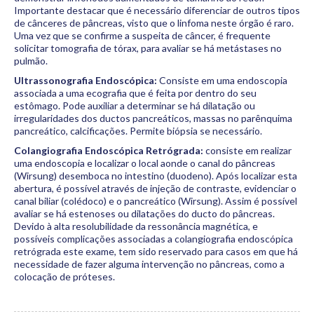
Importante destacar que é necessário diferenciar de outros tipos
de cânceres de pâncreas, visto que o linfoma neste órgão é raro.
Uma vez que se confirme a suspeita de câncer, é frequente
solicitar tomografia de tórax, para avaliar se há metástases no
pulmão.
Ultrassonografia Endoscópica:
Consiste em uma endoscopia
associada a uma ecografia que é feita por dentro do seu
estômago. Pode auxiliar a determinar se há dilatação ou
irregularidades dos ductos pancreáticos, massas no parênquima
pancreático, calcificações. Permite biópsia se necessário.
Colangiografia Endoscópica Retrógrada:
consiste em realizar
uma endoscopia e localizar o local aonde o canal do pâncreas
(Wirsung) desemboca no intestino (duodeno). Após localizar esta
abertura, é possível através de injeção de contraste, evidenciar o
canal biliar (colédoco) e o pancreático (Wirsung). Assim é possível
avaliar se há estenoses ou dilatações do ducto do pâncreas.
Devido à alta resolubilidade da ressonância magnética, e
possíveis complicações associadas a colangiografia endoscópica
retrógrada este exame, tem sido reservado para casos em que há
necessidade de fazer alguma intervenção no pâncreas, como a
colocação de próteses.