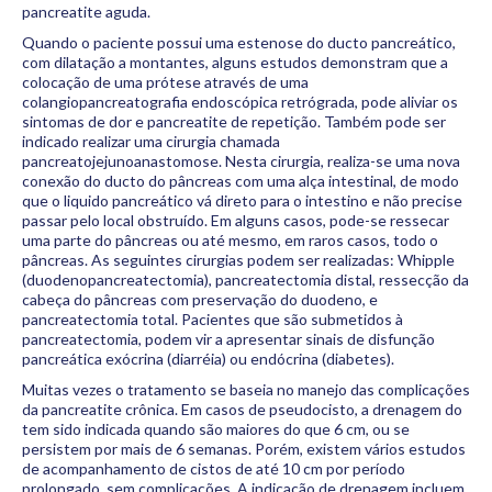
pancreatite aguda.
Quando o paciente possui uma estenose do ducto pancreático,
com dilatação a montantes, alguns estudos demonstram que a
colocação de uma prótese através de uma
colangiopancreatografia endoscópica retrógrada, pode aliviar os
sintomas de dor e pancreatite de repetição. Também pode ser
indicado realizar uma cirurgia chamada
pancreatojejunoanastomose. Nesta cirurgia, realiza-se uma nova
conexão do ducto do pâncreas com uma alça intestinal, de modo
que o liquido pancreático vá direto para o intestino e não precise
passar pelo local obstruído. Em alguns casos, pode-se ressecar
uma parte do pâncreas ou até mesmo, em raros casos, todo o
pâncreas. As seguintes cirurgias podem ser realizadas: Whipple
(duodenopancreatectomia), pancreatectomia distal, ressecção da
cabeça do pâncreas com preservação do duodeno, e
pancreatectomia total. Pacientes que são submetidos à
pancreatectomia, podem vir a apresentar sinais de disfunção
pancreática exócrina (diarréia) ou endócrina (diabetes).
Muitas vezes o tratamento se baseia no manejo das complicações
da pancreatite crônica. Em casos de pseudocisto, a drenagem do
tem sido indicada quando são maiores do que 6 cm, ou se
persistem por mais de 6 semanas. Porém, existem vários estudos
de acompanhamento de cistos de até 10 cm por período
prolongado, sem complicações. A indicação de drenagem incluem