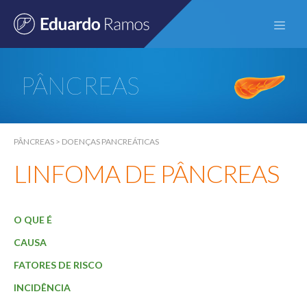
PÂNCREAS
Início
Sobre
PÂNCREAS
>
DOENÇAS PANCREÁTICAS
LINFOMA DE PÂNCREAS
Especialidades
Fígado
O QUE É
Vias Biliares
CAUSA
Pâncreas
FATORES DE RISCO
Exames
INCIDÊNCIA