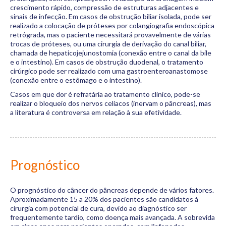
crescimento rápido, compressão de estruturas adjacentes e
sinais de infecção. Em casos de obstrução biliar isolada, pode ser
realizado a colocação de próteses por colangiografia endoscópica
retrógrada, mas o paciente necessitará provavelmente de várias
trocas de próteses, ou uma cirurgia de derivação do canal biliar,
chamada de hepaticojejunostomia (conexão entre o canal da bile
e o intestino). Em casos de obstrução duodenal, o tratamento
cirúrgico pode ser realizado com uma gastroenteroanastomose
(conexão entre o estômago e o intestino).
Casos em que dor é refratária ao tratamento clínico, pode-se
realizar o bloqueio dos nervos celíacos (inervam o pâncreas), mas
a literatura é controversa em relação à sua efetividade.
Prognóstico
O prognóstico do câncer do pâncreas depende de vários fatores.
Aproximadamente 15 a 20% dos pacientes são candidatos à
cirurgia com potencial de cura, devido ao diagnóstico ser
frequentemente tardio, como doença mais avançada. A sobrevida