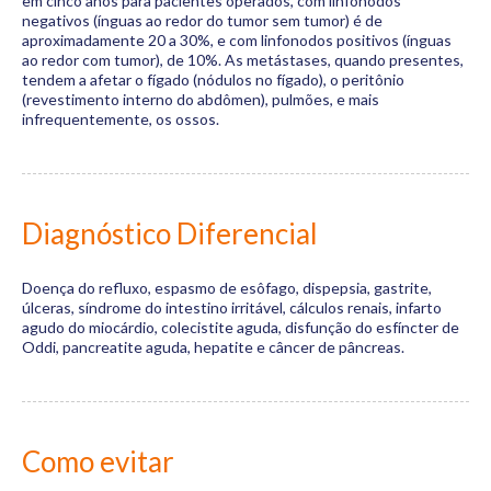
em cinco anos para pacientes operados, com linfonodos
negativos (ínguas ao redor do tumor sem tumor) é de
aproximadamente 20 a 30%, e com linfonodos positivos (ínguas
ao redor com tumor), de 10%. As metástases, quando presentes,
tendem a afetar o fígado (nódulos no fígado), o peritônio
(revestimento interno do abdômen), pulmões, e mais
infrequentemente, os ossos.
Diagnóstico Diferencial
Doença do refluxo, espasmo de esôfago, dispepsia, gastrite,
úlceras, síndrome do intestino irritável, cálculos renais, infarto
agudo do miocárdio, colecistite aguda, disfunção do esfíncter de
Oddi, pancreatite aguda, hepatite e câncer de pâncreas.
Como evitar