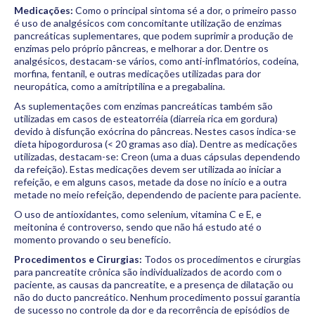
Medicações:
Como o principal sintoma sé a dor, o primeiro passo
é uso de analgésicos com concomitante utilização de enzimas
pancreáticas suplementares, que podem suprimir a produção de
enzimas pelo próprio pâncreas, e melhorar a dor. Dentre os
analgésicos, destacam-se vários, como anti-inflmatórios, codeína,
morfina, fentanil, e outras medicações utilizadas para dor
neuropática, como a amitriptilina e a pregabalina.
As suplementações com enzimas pancreáticas também são
utilizadas em casos de esteatorréia (diarreia rica em gordura)
devido à disfunção exócrina do pâncreas. Nestes casos indica-se
dieta hipogordurosa (< 20 gramas aso dia). Dentre as medicações
utilizadas, destacam-se: Creon (uma a duas cápsulas dependendo
da refeição). Estas medicações devem ser utilizada ao iniciar a
refeição, e em alguns casos, metade da dose no início e a outra
metade no meio refeição, dependendo de paciente para paciente.
O uso de antioxidantes, como selenium, vitamina C e E, e
meitonina é controverso, sendo que não há estudo até o
momento provando o seu benefício.
Procedimentos e Cirurgias:
Todos os procedimentos e cirurgias
para pancreatite crônica são individualizados de acordo com o
paciente, as causas da pancreatite, e a presença de dilatação ou
não do ducto pancreático. Nenhum procedimento possui garantia
de sucesso no controle da dor e da recorrência de episódios de