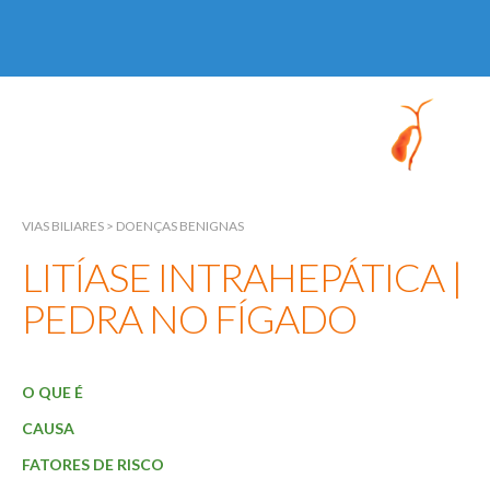
VIAS BILIARES
Início
Sobre
VIAS BILIARES
>
DOENÇAS BENIGNAS
LITÍASE INTRAHEPÁTICA |
Especialidades
PEDRA NO FÍGADO
Fígado
Vias Biliares
O QUE É
Pâncreas
CAUSA
Exames
FATORES DE RISCO