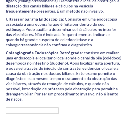
fígado (colangiorressonância). Demonstra o local da obstrução, a
dilatação dos canais biliares e cálculos na vesícula
frequentemente presentes. É um método não invasivo.
Ultrassonografia Endoscópica:
Consiste em uma endoscopia
associada a uma ecografia que é feita por dentro do seu
estômago. Pode auxiliar a determinar se há cálculos no interior
das vias biliares. Não é indicada frequentemente. Indica-se
quando há grande suspeita de coledocolitíase e a
colangiorressonância não confirma o diagnóstico.
Colangiografia Endoscópica Retrógrada:
consiste em realizar
uma endoscopia e localizar o local aonde o canal da bile (colédoco)
desemboca no intestino (duodeno). Após localizar esta abertura,
é possível através de injeção de contraste, evidenciar o local e a
causa da obstrução nos ductos biliares. Este exame permite o
diagnóstico e ao mesmo tempo o tratamento da obstrução das
vias biliares, através da remoção de cálculos, e quando não
possível, introdução de próteses pela obstrução para permitir a
drenagem biliar. Por ser um procedimento invasivo, não é isento
de riscos.