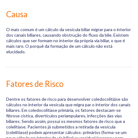
Causa
O mais comum é um cálculo da vesícula biliar migrar para o interior
dos canais biliares, causando obstrução do fluxo da bile. Existem
cálculos que ser formam no interior da própria via biliar, o que é
mais raro. O porquê da formação de um cálculo não está
elucidado.
Fatores de Risco
Dentre os fatores de risco para desenvolver coledocolitiáse são
cálculos no interior da vesícula que migra par o interior dos canais
biliares. Em coledocolitíase primária, os fatores destacam-se
fibrose cística, divertículos periampulares, infecções das vias
biliares. Sendo assim, possui os mesmos fatores de risco que a
colelitíase. Pacientes já submetidos a retirada da vesícula
(colelitíase) podem apresentar cálculos: primários (forma-se um
novo cálculo no interior da via biliar) ou residual (escapou para