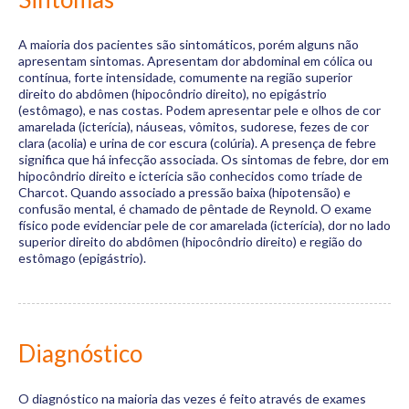
A maioria dos pacientes são sintomáticos, porém alguns não
apresentam sintomas. Apresentam dor abdominal em cólica ou
contínua, forte intensidade, comumente na região superior
direito do abdômen (hipocôndrio direito), no epigástrio
(estômago), e nas costas. Podem apresentar pele e olhos de cor
amarelada (icterícia), náuseas, vômitos, sudorese, fezes de cor
clara (acolia) e urina de cor escura (colúria). A presença de febre
significa que há infecção associada. Os sintomas de febre, dor em
hipocôndrio direito e icterícia são conhecidos como tríade de
Charcot. Quando associado a pressão baixa (hipotensão) e
confusão mental, é chamado de pêntade de Reynold. O exame
físico pode evidenciar pele de cor amarelada (icterícia), dor no lado
superior direito do abdômen (hipocôndrio direito) e região do
estômago (epigástrio).
Diagnóstico
O diagnóstico na maioria das vezes é feito através de exames