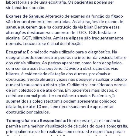
laboratoriais e de uma ecografia. Os pacientes podem ser
sintomáticos ou não.
Exames de Sangue:
Alteração de exames da função do fígado
são frequentemente encontradas. As alterações de exame de
sangue sugerem que ha obstrução da via biliar. Dentre estas
alterações destacam-se aumento de TGO, TGP, fosfatase
alcalina, GGT, bilirrubina. Amilase e lipase são frequentemente
normais. Leucocitose é sinal de infecção.
Ecografia:
É o método mais utilizado para o diagnóstico. Na
ecografia pode demonstrar pedras no interior da vesícula biliar e
dos canais biliares. As pedras aparecem como foco ecogênico,
com sombra acústica posterior. Devido à obstrução das vias
biliares, é evidenciado dilatação dos ductos, proximais à
obstrução, sendo algumas vezes não possível visualizar o cálculo
que está causando a obstrução. O diâmetro considerado normal
de um colédoco é de até 6 mm. Em pacientes mais idosos, o
colédoco normal pode ter um diâmetro maior. Pacientes já
submetidos a colecistectomia podem apresentar colédoco
dilatado, de até 10 mm, sem necessariamente apresentar
obstrução por cálculos.
Tomografia e ou Ressonância:
Dentre estes, a ressonância
permite uma melhor visualização de cálculos do que a tomografia,
principalmente se for realizada com contraste específico para o