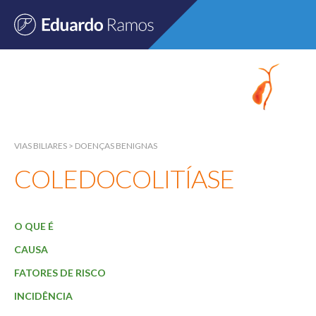
VIAS BILIARES
Início
Sobre
VIAS BILIARES
>
DOENÇAS BENIGNAS
COLEDOCOLITÍASE
Especialidades
Fígado
O QUE É
Vias Biliares
CAUSA
Pâncreas
FATORES DE RISCO
Exames
INCIDÊNCIA