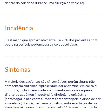
dentro do colédoco durante uma cirurgia de vesícula).
Incidência
É estimado que aproximadamente 5 a 20% dos pacientes com
pedra na vesícula podem possuir coledocolitíase.
Sintomas
A maioria dos pacientes são sintomáticos, porém alguns não
apresentam sintomas. Apresentam dor abdominal em cólica ou
contínua, forte intensidade, comumente na região superior
direito do abdômen (hipocôndrio direito), no epigástrio
(estômago), e nas costas. Podem apresentar pele e olhos de cor
amarelada (icterícia), náuseas, vômitos, sudorese, fezes de cor
clara (acolia) e urina de cor escura (colúria). A presença de febre