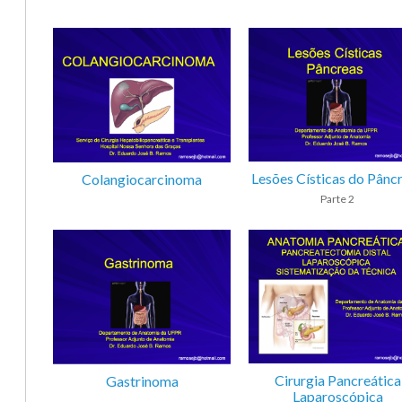
Lesões Císticas do Pânc
Colangiocarcinoma
Parte 2
Cirurgia Pancreática
Gastrinoma
Laparoscópica