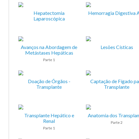
Hepatectomia
Hemorragia Digestiva A
Laparoscópica
Avanços na Abordagem de
Lesões Císticas
Metástases Hepáticas
Parte 1
Doação de Órgãos -
Captação de Fígado pa
Transplante
Transplante
Transplante Hepático e
Anatomia dos Transplan
Renal
Parte 2
Parte 1