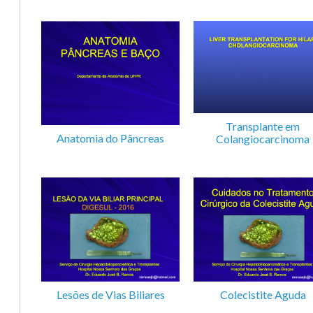
Transplante em
Anatomia do Pâncreas
Colangiocarcinoma
Lesões de Vias Biliares
Colecistite Aguda