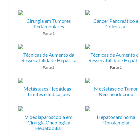
Cirurgia em Tumores
Câncer Pancreático 
Periampulares
Colestase
Parte 1
Técnicas de Aumento da
Técnicas de Aumento 
Ressecabilidade Hepática
Ressecabilidade Hepát
Parte 2
Parte 1
Metástases Hepáticas -
Metástase de Tumor
Limites e Indicações
Neuroendócrino
Videolaparoscopia em
Hepatocarcinoma
Cirurgia Oncológica
Fibrolamelar
Hepatobiliar