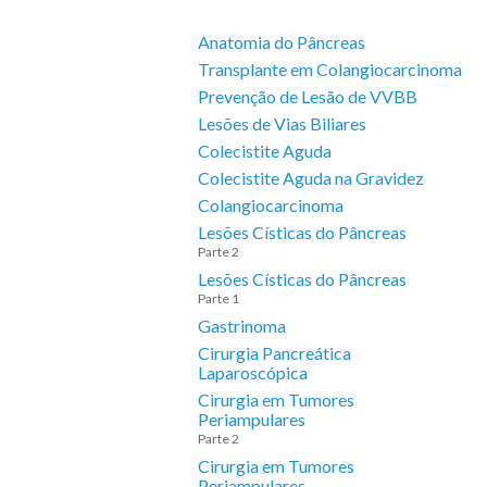
Anatomia do Pâncreas
Transplante em Colangiocarcinoma
Prevenção de Lesão de VVBB
Lesões de Vias Biliares
Colecistite Aguda
Colecistite Aguda na Gravidez
Colangiocarcinoma
Lesões Císticas do Pâncreas
Parte 2
Lesões Císticas do Pâncreas
Parte 1
Gastrinoma
Cirurgia Pancreática
Laparoscópica
Cirurgia em Tumores
Periampulares
Parte 2
Cirurgia em Tumores
Periampulares