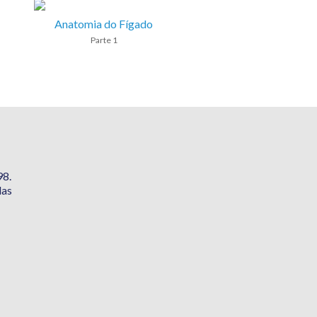
Anatomia do Fígado
Parte 1
98.
das