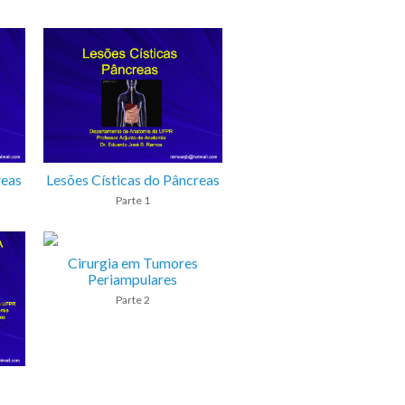
reas
Lesões Císticas do Pâncreas
Parte 1
Cirurgia em Tumores
Periampulares
Parte 2