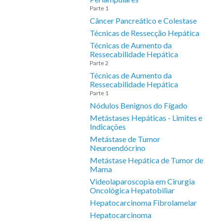
Parte 1
Câncer Pancreático e Colestase
Técnicas de Ressecção Hepática
Técnicas de Aumento da
Ressecabilidade Hepática
Parte 2
Técnicas de Aumento da
Ressecabilidade Hepática
Parte 1
Nódulos Benignos do Fígado
Metástases Hepáticas - Limites e
Indicações
Metástase de Tumor
Neuroendócrino
Metástase Hepática de Tumor de
Mama
Videolaparoscopia em Cirurgia
Oncológica Hepatobiliar
Hepatocarcinoma Fibrolamelar
Hepatocarcinoma