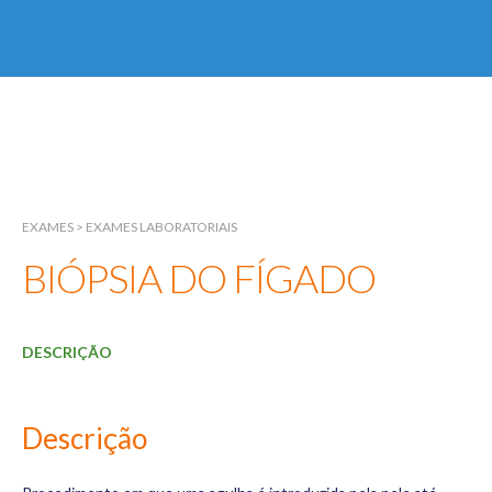
EXAMES
Início
Sobre
EXAMES
> EXAMES LABORATORIAIS
BIÓPSIA DO FÍGADO
Especialidades
Fígado
DESCRIÇÃO
Vias Biliares
Pâncreas
Descrição
Exames