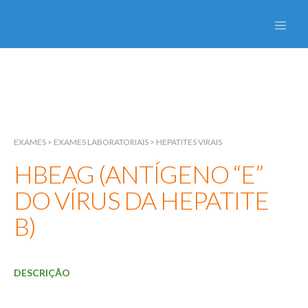
EXAMES
Início
Sobre
EXAMES
> EXAMES LABORATORIAIS > HEPATITES VIRAIS
HBEAG (ANTÍGENO “E”
Especialidades
DO VÍRUS DA HEPATITE
Fígado
B)
Vias Biliares
Pâncreas
DESCRIÇÃO
Exames