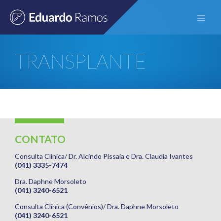
TRANSPLANTE
Início
Sobre
HEPÁTICO E RENAL
Especialidades
CONTATO
Fígado
Consulta Clínica/ Dr. Alcindo Pissaia e Dra. Claudia Ivantes
Vias Biliares
(041) 3335-7474
Pâncreas
Dra. Daphne Morsoleto
(041) 3240-6521
Exames
Consulta Clínica (Convênios)/ Dra. Daphne Morsoleto
(041) 3240-6521